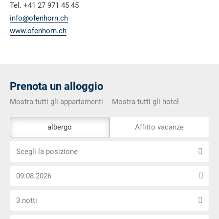
Tel. +41 27 971 45 45
info@ofenhorn.ch
www.ofenhorn.ch
Prenota un alloggio
Mostra tutti gli appartamenti
Mostra tutti gli hotel
Lo
albergo
Affitto vacanze
strumento
Scegli
di
Scegli la posizione
la
prenotazione
Scegli
posizione
esterno
la
non
Seleziona
data
è
3 notti
il
di
privo