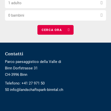
Scegli
numero
arrivo
di
1 adulto
il
di
barriere
Scegli
numero
notti
0 bambini
il
di
numero
adulti
di
bambini
Footer
Contatti
Parco paesaggistico della Valle di
Binn Dorfstrasse 31
CH-3996 Binn
Telefono:
+41 27 971 50
50 info@landschaftspark-binntal.ch