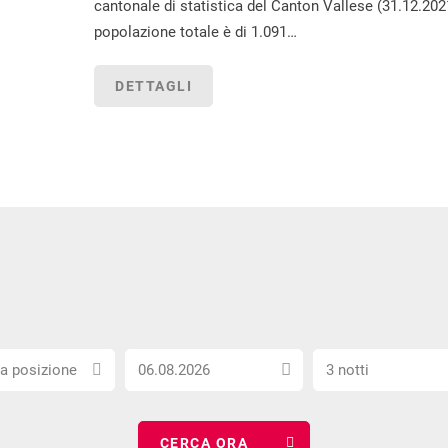
cantonale di statistica del Canton Vallese (31.12.2021
popolazione totale è di 1.091…
DETTAGLI
Scegli
Seleziona
la posizione
3 notti
la
il
e
data
numero
di
di