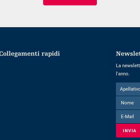
arrivo
notti
Collegamenti rapidi
Newsle
La newslett
l'anno.
Modulo
Apellativo
Apellativ
per
iscriversi
alla
E-
newsletter
Mail