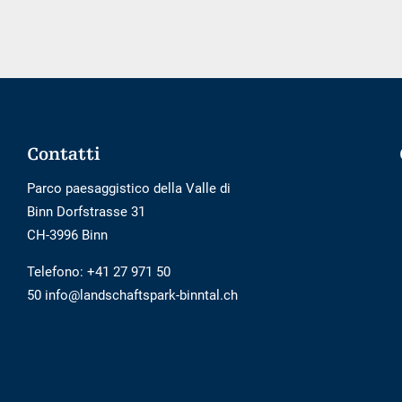
esterno
non
è
privo
di
barriere
Footer
Contatti
Parco paesaggistico della Valle di
Binn Dorfstrasse 31
CH-3996 Binn
Telefono:
+41 27 971 50
50 info@landschaftspark-binntal.ch