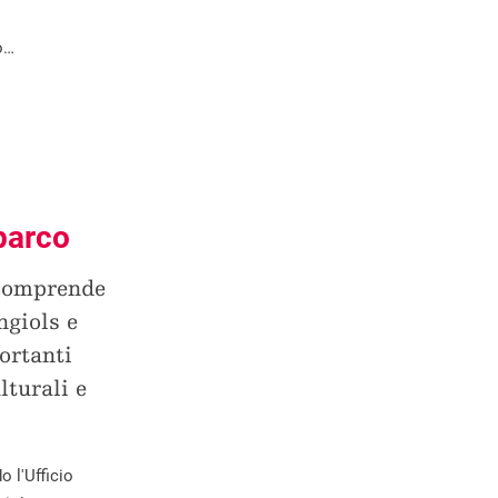
o…
 parco
 comprende
ngiols e
ortanti
lturali e
 l'Ufficio