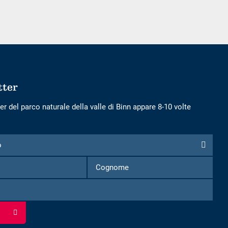
adulti
bambini
tter
er del parco naturale della valle di Binn appare 8-10 volte
o
Nome
Cognome