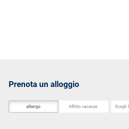
Prenota un alloggio
Lo
Scegli
albergo
Affitto vacanze
Scegli 
strumento
la
di
posizion
prenotazione