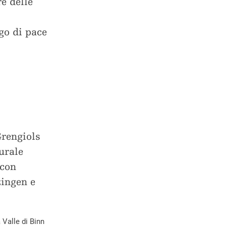
e delle
go di pace
Grengiols
urale
 con
zingen e
a Valle di Binn