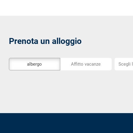
Prenota un alloggio
Lo
Scegli
albergo
Affitto vacanze
Scegli 
strumento
la
di
posizion
prenotazione
esterno
non
è
privo
di
barriere