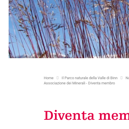
Formazione
Appartamenti per vacanze
Siti e cappelle
Bambini e tempo libero
Tasse turistiche
Percorsi storici
Servizi di volontario
Creazione di carte degli ospiti
Offerta culturale
Altri servizi disponibili
Home
Il Parco naturale della Valle di Binn
N
Associazione dei Minerali - Diventa membro
Diventa me