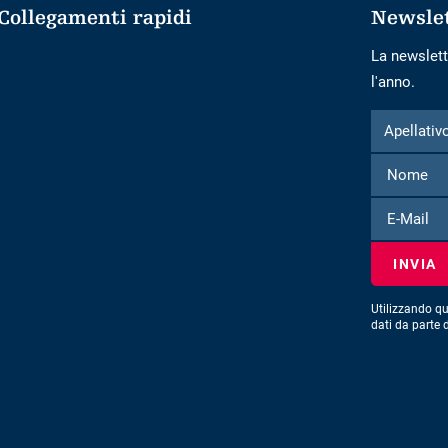
Collegamenti rapidi
Newsle
La newslett
l'anno.
Modulo
Apellativo
Apellativ
per
iscriversi
alla
E-
newsletter
Mail
Utilizzando qu
dati da parte 