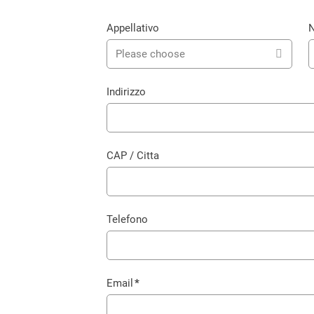
Appellativo
C
Please choose
o
Indirizzo
CAP / Citta
Telefono
Email
*
Campo