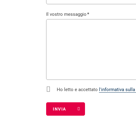
obbligatorio
Il vostro messaggio
*
Campo
obbligatorio
Ho letto e accettato
l'informativa sulla
Campo
obbligatorio