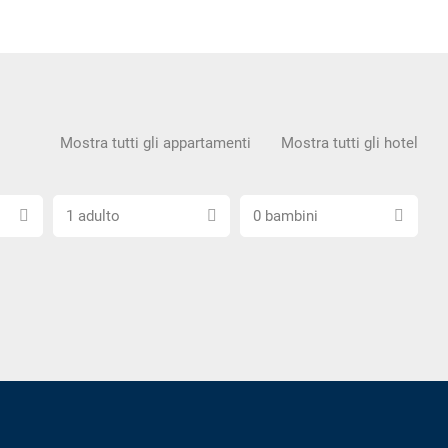
Mostra tutti gli appartamenti
Mostra tutti gli hotel
Scegli
Scegli
1 adulto
0 bambini
il
il
numero
numero
di
di
adulti
bambini