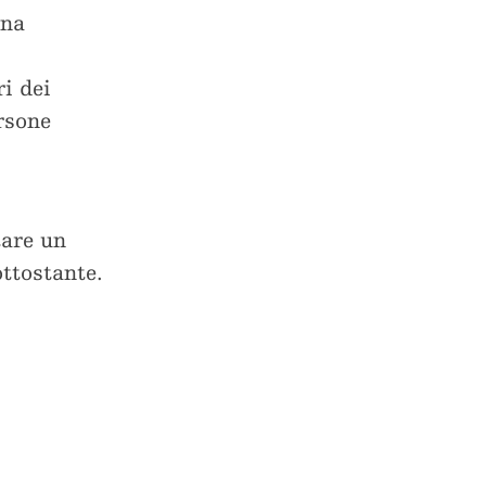
una
i dei
rsone
tare un
ottostante.