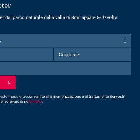
tter
er del parco naturale della valle di Binn appare 8-10 volte
o
Nome
Cognome
esto modulo, acconsentite alla memorizzazione e al trattamento dei vostri
del software di ne
dodeley
.