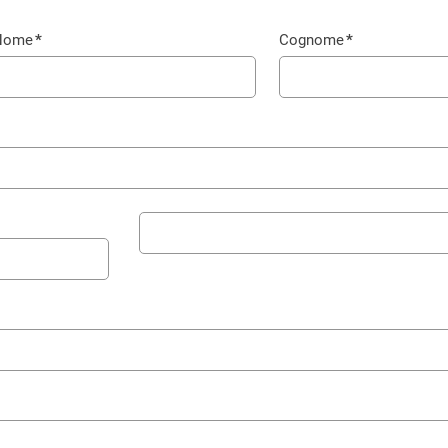
Nome
*
Cognome
*
ampo
Campo
bbligatorio
obbligatorio