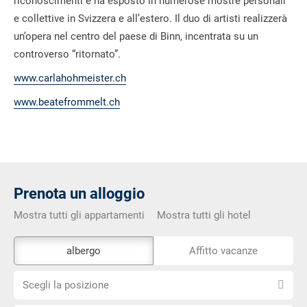
riconoscimenti e ha esposto in numerose mostre personali
e collettive in Svizzera e all’estero. Il duo di artisti realizzerà
un’opera nel centro del paese di Binn, incentrata su un
controverso “ritornato”.
www.carlahohmeister.ch
www.beatefrommelt.ch
Prenota un alloggio
Mostra tutti gli appartamenti
Mostra tutti gli hotel
Lo
albergo
Affitto vacanze
strumento
Scegli
di
Scegli la posizione
la
prenotazione