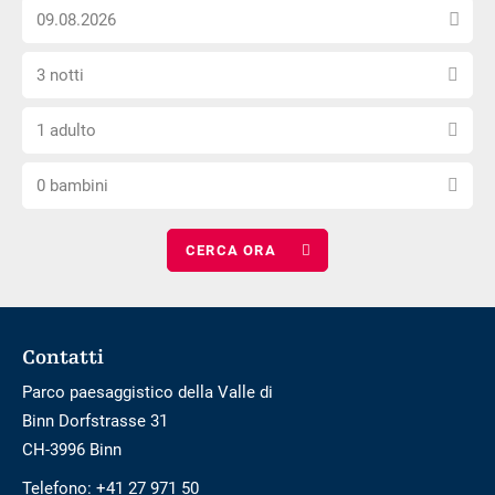
Scegli
posizione
esterno
la
non
Seleziona
data
è
3 notti
il
di
privo
Scegli
numero
arrivo
di
1 adulto
il
di
barriere
Scegli
numero
notti
0 bambini
il
di
numero
adulti
di
bambini
Footer
Contatti
Parco paesaggistico della Valle di
Binn Dorfstrasse 31
CH-3996 Binn
Telefono:
+41 27 971 50