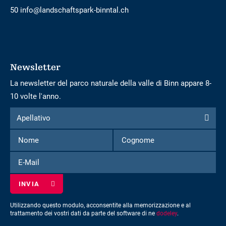
50 info@landschaftspark-binntal.ch
Newsletter
La newsletter del parco naturale della valle di Binn appare 8-
10 volte l'anno.
Modulo
Apellativo
Apellativo
per
Nome
Cognome
iscriversi
alla
E-
newsletter
Mail
Utilizzando questo modulo, acconsentite alla memorizzazione e al
trattamento dei vostri dati da parte del software di ne
dodeley
.