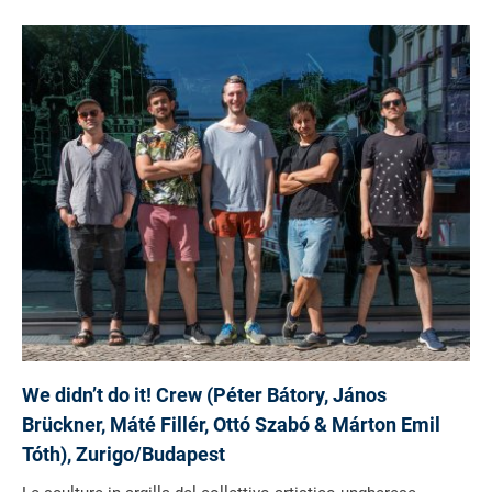
We didn’t do it! Crew (Péter Bátory, János
Brückner, Máté Fillér, Ottó Szabó & Márton Emil
Tóth), Zurigo/Budapest