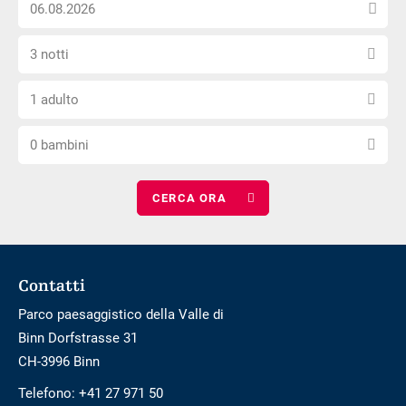
Scegli
posizione
esterno
la
non
Seleziona
data
è
3 notti
il
di
privo
Scegli
numero
arrivo
di
1 adulto
il
di
barriere
Scegli
numero
notti
0 bambini
il
di
numero
adulti
di
bambini
Footer
Contatti
Parco paesaggistico della Valle di
Binn Dorfstrasse 31
CH-3996 Binn
Telefono:
+41 27 971 50