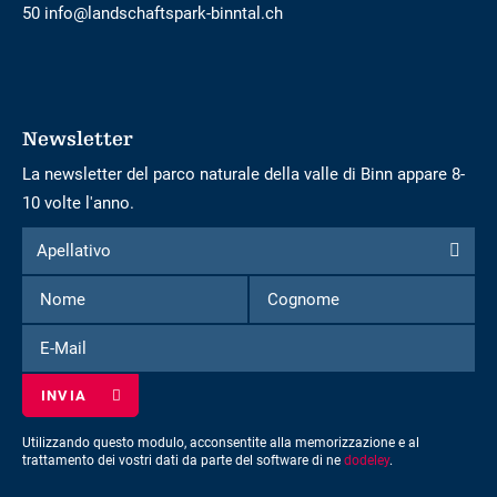
50 info@landschaftspark-binntal.ch
Newsletter
La newsletter del parco naturale della valle di Binn appare 8-
10 volte l'anno.
Modulo
Apellativo
Apellativo
per
Nome
Cognome
iscriversi
alla
E-
newsletter
Mail
Utilizzando questo modulo, acconsentite alla memorizzazione e al
trattamento dei vostri dati da parte del software di ne
dodeley
.