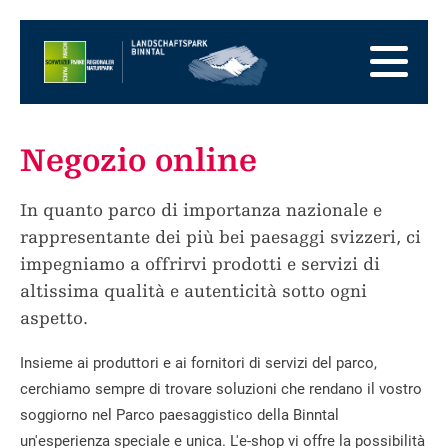
Alla
pagina
Alla
iniziale
navigazione
Al
principale
contenuto
Alla
zona
Alla
dei
mappa
Alla
Negozio online
piedi
del
ricerca
sito
In quanto parco di importanza nazionale e
rappresentante dei più bei paesaggi svizzeri, ci
impegniamo a offrirvi prodotti e servizi di
altissima qualità e autenticità sotto ogni
aspetto.
Insieme ai produttori e ai fornitori di servizi del parco,
cerchiamo sempre di trovare soluzioni che rendano il vostro
soggiorno nel Parco paesaggistico della Binntal
un'esperienza speciale e unica. L'e-shop vi offre la possibilità