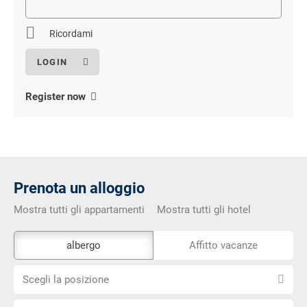
obbligatorio
Ricordami
Register now
Prenota un alloggio
Mostra tutti gli appartamenti
Mostra tutti gli hotel
Lo
albergo
Affitto vacanze
strumento
Scegli
di
Scegli la posizione
la
prenotazione