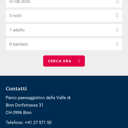
esterno
la
non
Seleziona
data
è
3 notti
il
di
privo
Scegli
numero
arrivo
di
1 adulto
il
di
barriere
Scegli
numero
notti
0 bambini
il
di
numero
adulti
di
bambini
Footer
Contatti
Parco paesaggistico della Valle di
Binn Dorfstrasse 31
CH-3996 Binn
Telefono:
+41 27 971 50