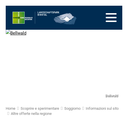
Alla
pagina
Alla
iniziale
navigazione
Al
principale
contenuto
Alla
zona
Alla
dei
mappa
Alla
piedi
del
ricerca
sito
Bellwald
Home
Scoprire e sperimentare
Soggiorno
Informazioni sul sito
Altre offerte nella regione