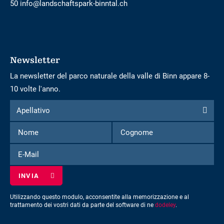
50 info@landschaftspark-binntal.ch
Newsletter
La newsletter del parco naturale della valle di Binn appare 8-
10 volte l'anno.
Modulo
Apellativo
Apellativo
per
Nome
Cognome
iscriversi
alla
E-
newsletter
Mail
Utilizzando questo modulo, acconsentite alla memorizzazione e al
trattamento dei vostri dati da parte del software di ne
dodeley
.