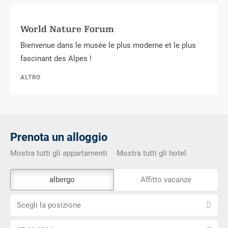
World Nature Forum
Bienvenue dans le musée le plus moderne et le plus
fascinant des Alpes !
ALTRO
Prenota un alloggio
Mostra tutti gli appartamenti
Mostra tutti gli hotel
Lo
albergo
Affitto vacanze
strumento
Scegli
di
Scegli la posizione
la
prenotazione
Scegli
posizione