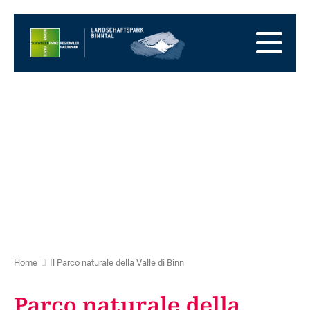
Alla
pagina
Alla
iniziale
navigazione
Al
principale
contenuto
Alla
zona
Alla
dei
mappa
Alla
piedi
del
ricerca
sito
Home
Il Parco naturale della Valle di Binn
Parco naturale della