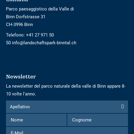
Parco paesaggistico della Valle di
Binn Dorfstrasse 31
CH-3996 Binn
Telefono:
+41 27 971 50
50 info@landschaftspark-binntal.ch
Newsletter
La newsletter del parco naturale della valle di Binn appare 8-
10 volte l'anno.
Modulo
Apellativo
Apellativo
per
Nome
Cognome
iscriversi
alla
E-