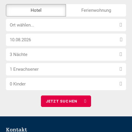
Das
Hotel
Ferienwohnung
Externe-
Ort
Buchungstool
Ort wählen...
wählen...
ist
Anreise
nicht
Datum
Barrierefrei
Anzahl
wählen
3 Nächte
Nächte
Anzahl
wählen
1 Erwachsener
Erwachsene
Anzahl
wählen
0 Kinder
Kinder
wählen
Footer
Kontakt