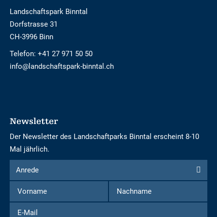
Landschaftspark Binntal
Dorfstrasse 31
CH-3996 Binn
Telefon:
+41 27 971 50 50
info@landschaftspark-binntal.ch
Newsletter
Der Newsletter des Landschaftparks Binntal erscheint 8-10
Mal jährlich.
Formular
Anrede
Anrede
um
Vorname
Nachname
sich
für
E-
den