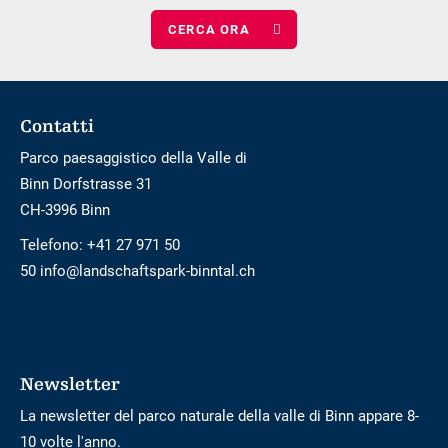
numero
adulti
di
bambini
Footer
Contatti
Parco paesaggistico della Valle di
Binn Dorfstrasse 31
CH-3996 Binn
Telefono:
+41 27 971 50
50 info@landschaftspark-binntal.ch
Newsletter
La newsletter del parco naturale della valle di Binn appare 8-
10 volte l'anno.