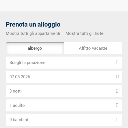
Prenota un alloggio
Mostra tutti gli appartamenti
Mostra tutti gli hotel
Lo
albergo
Affitto vacanze
strumento
Scegli
di
Scegli la posizione
la
prenotazione
Scegli
posizione
esterno
la
non
Seleziona
data
è
3 notti
il
di
privo
Scegli
numero
arrivo
di
1 adulto
il
di
barriere
Scegli
numero
notti
0 bambini
il
di