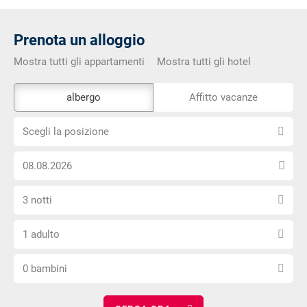
Prenota un alloggio
Mostra tutti gli appartamenti
Mostra tutti gli hotel
Lo
albergo
Affitto vacanze
strumento
Scegli
di
Scegli la posizione
la
prenotazione
Scegli
posizione
esterno
la
non
Seleziona
data
è
3 notti
il
di
privo
Scegli
numero
arrivo
di
1 adulto
il
di
barriere
Scegli
numero
notti
0 bambini
il
di
numero
adulti