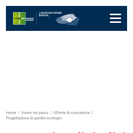
Alla
pagina
Alla
iniziale
navigazione
Al
principale
contenuto
Alla
zona
Alla
dei
mappa
Alla
piedi
del
ricerca
sito
Home
Vivere nel parco
Offerte di consulenza
Progettazione di giardini ecologici