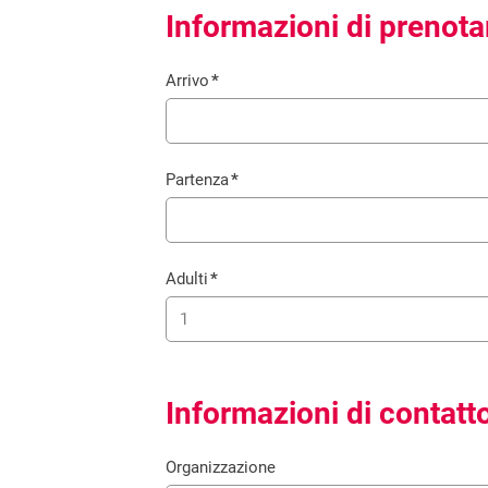
Informazioni di prenot
Arrivo
*
Campo
obbligatorio
Partenza
*
Campo
obbligatorio
Adulti
*
Campo
1
obbligatorio
Informazioni di contatt
Organizzazione