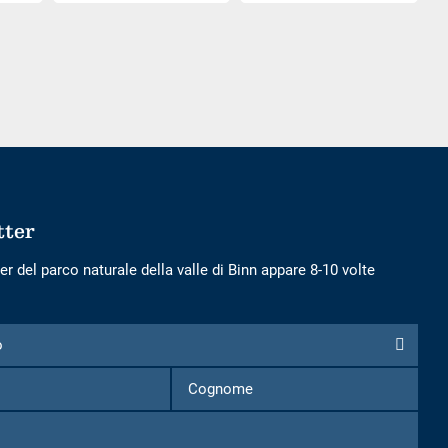
numero
numero
di
di
adulti
bambini
tter
er del parco naturale della valle di Binn appare 8-10 volte
o
Nome
Cognome