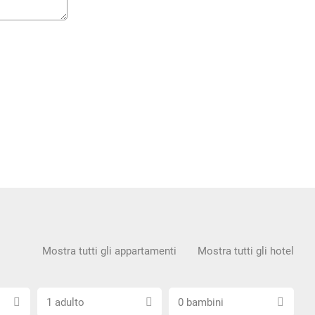
Mostra tutti gli appartamenti
Mostra tutti gli hotel
Scegli
Scegli
1 adulto
0 bambini
il
il