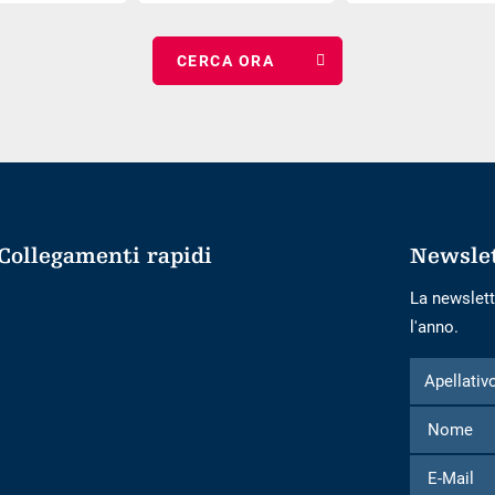
e
data
numero
di
di
arrivo
notti
Collegamenti rapidi
Newsle
La newslett
l'anno.
Modulo
Apellativo
Apellativ
per
iscriversi
alla
E-
newsletter