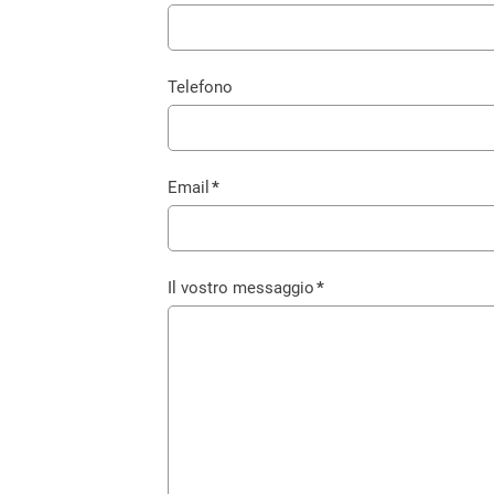
Telefono
Email
*
Campo
obbligatorio
Il vostro messaggio
*
Campo
obbligatorio