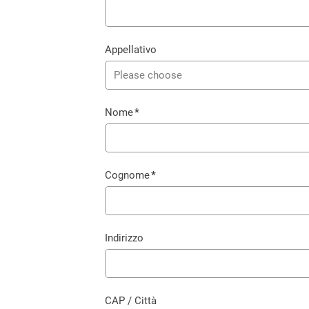
Appellativo
Please choose
Nome
*
Campo
obbligatorio
Cognome
*
Campo
obbligatorio
Indirizzo
CAP / Città