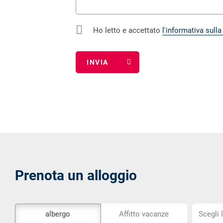
Ho letto e accettato
l'informativa sulla
Campo
obbligatorio
Prenota un alloggio
Lo
Scegli
albergo
Affitto vacanze
Scegli 
strumento
la