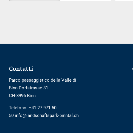
di
posizion
prenotazione
esterno
non
è
privo
di
barriere
Footer
Contatti
Parco paesaggistico della Valle di
Binn Dorfstrasse 31
CH-3996 Binn
Telefono:
+41 27 971 50
50 info@landschaftspark-binntal.ch