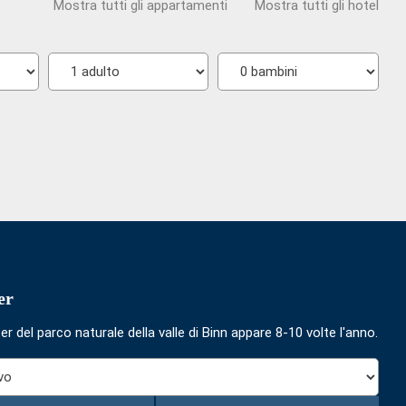
Mostra tutti gli appartamenti
Mostra tutti gli hotel
Scegli
Scegli
il
il
numero
numero
di
di
adulti
bambini
er
r del parco naturale della valle di Binn appare 8-10 volte l'anno.