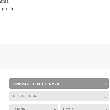
ramma
i giochi –
m
k
Tutte le offerte
m
b
e
e