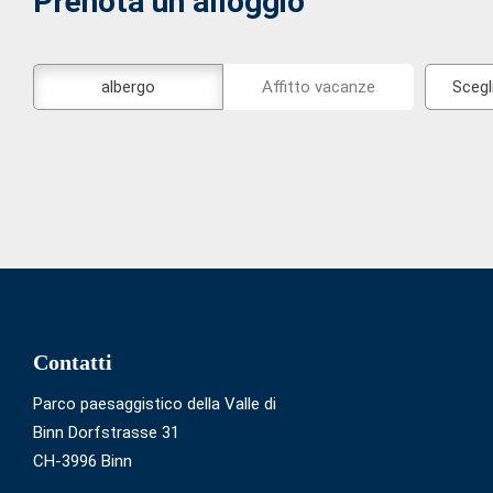
Prenota un alloggio
Lo
Scegli
albergo
Affitto vacanze
strumento
la
di
posizion
prenotazione
esterno
non
è
privo
di
barriere
Footer
Contatti
Parco paesaggistico della Valle di
Binn Dorfstrasse 31
CH-3996 Binn