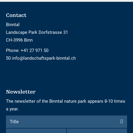
Footer
Contact
Binntal
Landscape Park Dorfstrasse 31
CH-3996 Binn
Phone:
+41 27 971 50
50 info@landschaftspark-binntal.ch
Newsletter
The newsletter of the Binntal nature park appears 8-10 times
a year.
Form
Title
Title
to
First
Name