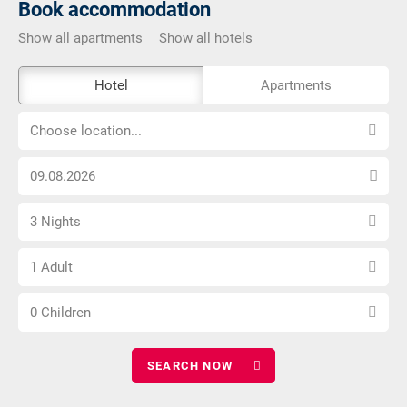
Book accommodation
Show all apartments
Show all hotels
The
Hotel
Apartments
external
Choose
booking
Choose location...
location...
tool
Choose
is
arrival
not
Select
date
barrier-
3 Nights
number
free
Choose
of
1 Adult
number
nights
Choose
of
0 Children
number
adults
of
children