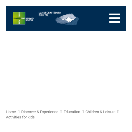
go
to
to
the
the
to
Homepage
main
the
to
navigation
content
the
go
footer
to
go
sitemap
to
search
Home
Discover & Experience
Education
Children & Leisure
Activities for kids