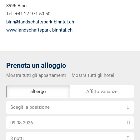
3996 Binn
Tel. +41 27 971 50 50
binn@landschaftspark-binntal.ch
www.landschaftspark-binntal.ch
Prenota un alloggio
Mostra tutti gli appartamenti
Mostra tutti gli hotel
Lo
albergo
Affitto vacanze
strumento
Scegli
di
Scegli la posizione
la
prenotazione
Scegli
posizione
esterno
la
non
Seleziona
data
è
3 notti