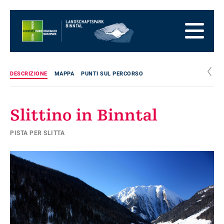
Alla
pagina
Alla
iniziale
navigazione
Al
principale
contenuto
Alla
zona
Alla
dei
mappa
Alla
c
DESCRIZIONE
MAPPA
PUNTI SUL PERCORSO
piedi
del
ricerca
sito
Slittino in Binntal
PISTA PER SLITTA