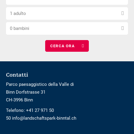
il
di
privo
Scegli
numero
arrivo
di
1 adulto
il
di
barriere
Scegli
numero
notti
0 bambini
il
di
numero
adulti
di
bambini
Footer
Contatti
Parco paesaggistico della Valle di
Binn Dorfstrasse 31
CH-3996 Binn
Telefono:
+41 27 971 50
50 info@landschaftspark-binntal.ch