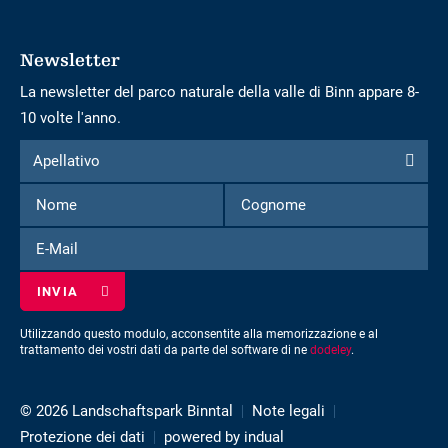
Newsletter
La newsletter del parco naturale della valle di Binn appare 8-
10 volte l'anno.
Modulo
Apellativo
Apellativo
per
Nome
Cognome
iscriversi
alla
E-
newsletter
Mail
Utilizzando questo modulo, acconsentite alla memorizzazione e al
trattamento dei vostri dati da parte del software di ne
dodeley
.
© 2026 Landschaftspark Binntal
Note legali
Protezione dei dati
powered by indual