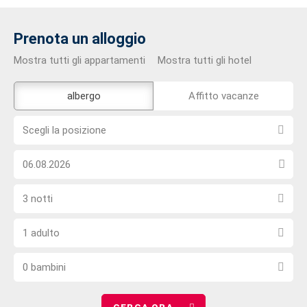
Prenota un alloggio
Mostra tutti gli appartamenti
Mostra tutti gli hotel
Lo
albergo
Affitto vacanze
strumento
Scegli
di
Scegli la posizione
la
prenotazione
Scegli
posizione
esterno
la
non
Seleziona
data
è
3 notti
il
di
privo
Scegli
numero
arrivo
di
1 adulto
il
di
barriere
Scegli
numero
notti
0 bambini
il
di
numero
adulti