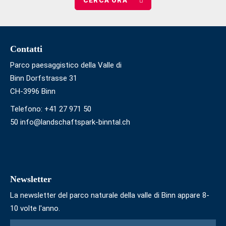
di
bambini
Footer
Contatti
Parco paesaggistico della Valle di
Binn Dorfstrasse 31
CH-3996 Binn
Telefono:
+41 27 971 50
50 info@landschaftspark-binntal.ch
Newsletter
La newsletter del parco naturale della valle di Binn appare 8-
10 volte l'anno.
Modulo
Apellativo