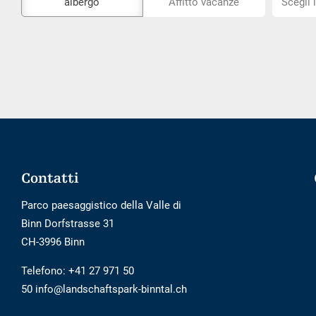
albergo
Affitto vacanze
Scegli 
strumento
la
di
posizion
prenotazione
esterno
non
è
privo
di
barriere
Footer
Contatti
Parco paesaggistico della Valle di
Binn Dorfstrasse 31
CH-3996 Binn
Telefono:
+41 27 971 50
50 info@landschaftspark-binntal.ch