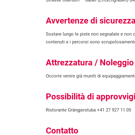
Strasse Oberdorf – Bädel (Eritschgraben) (Al
Avvertenze di sicurezz
Sostare lungo le piste non segnalate e non co
contenuti e i percorsi sono scrupolosamente 
Attrezzatura / Noleggio
Occorre venire già muniti di equipaggiamen
Possibilità di approvv
Ristorante Grängjerstuba +41 27 927 11 05
Contatto