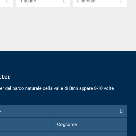
1 adulto
0 bambini
il
il
numero
numero
di
di
adulti
bambini
tter
er del parco naturale della valle di Binn appare 8-10 volte
o
Nome
Cognome