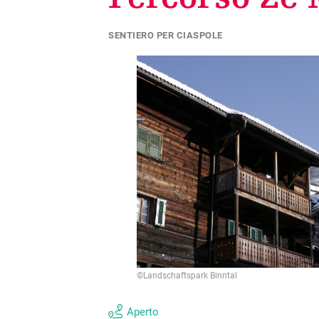
Formazione
Appartamenti per vacanze
Siti e cappelle
Bambini e tempo libero
SENTIERO PER CIASPOLE
Tasse turistiche
Percorsi storici
Servizi di volontario
Creazione di carte degli ospiti
Offerta culturale
Altri servizi disponibili
©Landschaftspark Binntal
Aperto