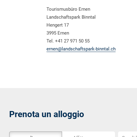
Tourismusbüro Ernen
Landschaftspark Binntal
Hengert 17
3995 Ernen
Tel. +41 27 971 50 55
ernen@landschaftspark-binntal.ch
Prenota un alloggio
Lo
Scegli