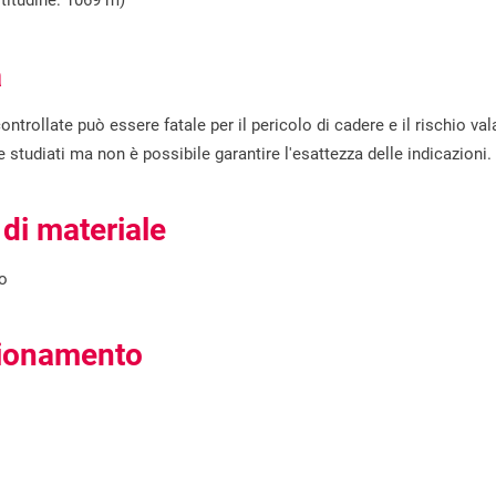
titudine: 1069 m)
a
ntrollate può essere fatale per il pericolo di cadere e il rischio va
studiati ma non è possibile garantire l'esattezza delle indicazioni.
 di materiale
to
igionamento