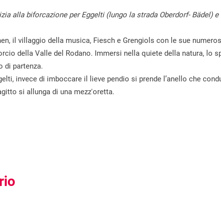
izia alla biforcazione per Eggelti (lungo la strada Oberdorf- Bädel) e
rnen, il villaggio della musica, Fiesch e Grengiols con le sue numero
io della Valle del Rodano. Immersi nella quiete della natura, lo spi
o di partenza.
gelti, invece di imboccare il lieve pendio si prende l’anello che con
gitto si allunga di una mezz'oretta.
rio