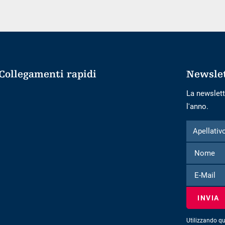
Collegamenti rapidi
Newsle
La newslett
l'anno.
Modulo
Apellativo
Apellativ
per
iscriversi
alla
E-
newsletter
Mail
Utilizzando qu