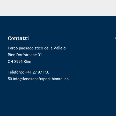
non
è
privo
di
barriere
Footer
Contatti
Parco paesaggistico della Valle di
Binn Dorfstrasse 31
CH-3996 Binn
Telefono:
+41 27 971 50
50 info@landschaftspark-binntal.ch