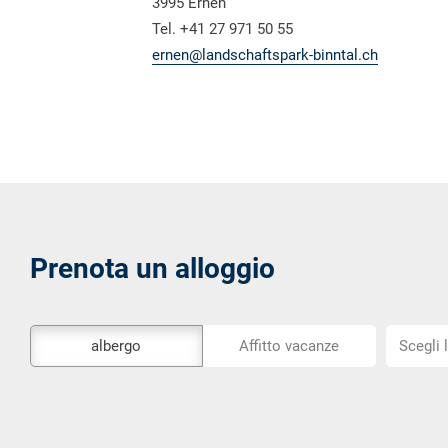
3995 Ernen
Tel. +41 27 971 50 55
ernen@landschaftspark-binntal.ch
Prenota un alloggio
Lo
Scegli
albergo
Affitto vacanze
Scegli 
strumento
la
di
posizion
prenotazione
esterno