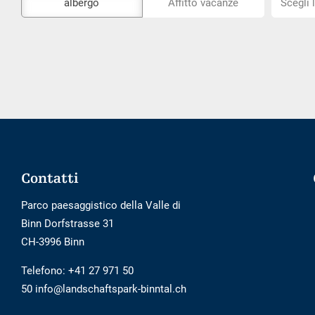
albergo
Affitto vacanze
Scegli 
strumento
la
di
posizion
prenotazione
esterno
non
è
privo
di
barriere
Footer
Contatti
Parco paesaggistico della Valle di
Binn Dorfstrasse 31
CH-3996 Binn
Telefono:
+41 27 971 50
50 info@landschaftspark-binntal.ch