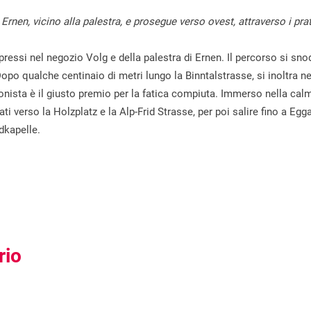
 Ernen, vicino alla palestra, e prosegue verso ovest, attraverso i pr
i pressi nel negozio Volg e della palestra di Ernen. Il percorso si sno
opo qualche centinaio di metri lungo la Binntalstrasse, si inoltra ne
onista è il giusto premio per la fatica compiuta. Immerso nella cal
ati verso la Holzplatz e la Alp-Frid Strasse, per poi salire fino a Egg
dkapelle.
rio