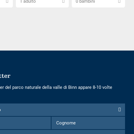
1 adulto
0 bambini
il
il
numero
numero
di
di
adulti
bambini
tter
er del parco naturale della valle di Binn appare 8-10 volte
o
Nome
Cognome