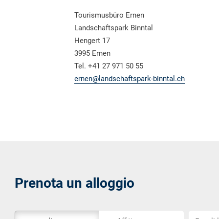
Tourismusbüro Ernen
Landschaftspark Binntal
Hengert 17
3995 Ernen
Tel. +41 27 971 50 55
ernen@landschaftspark-binntal.ch
Prenota un alloggio
Lo
Scegli