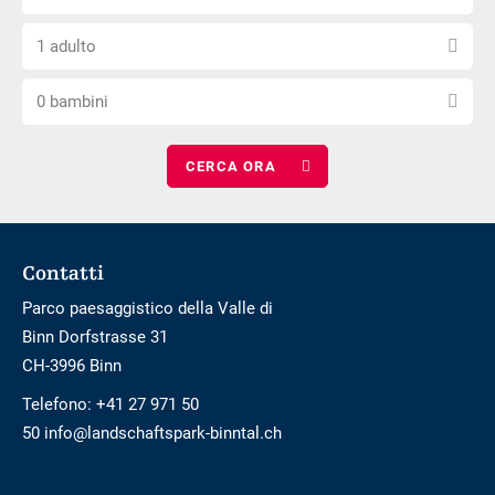
il
di
privo
Scegli
numero
arrivo
di
1 adulto
il
di
barriere
Scegli
numero
notti
0 bambini
il
di
numero
adulti
di
bambini
Footer
Contatti
Parco paesaggistico della Valle di
Binn Dorfstrasse 31
CH-3996 Binn
Telefono:
+41 27 971 50
50 info@landschaftspark-binntal.ch