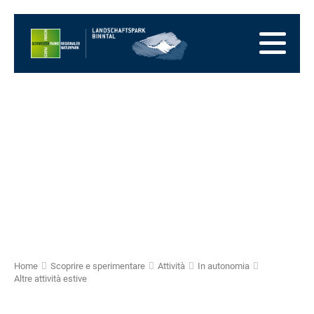
Alla
pagina
Alla
iniziale
navigazione
Al
principale
contenuto
Alla
zona
Alla
dei
mappa
Alla
piedi
del
ricerca
sito
Home
Scoprire e sperimentare
Attività
In autonomia
Altre attività estive