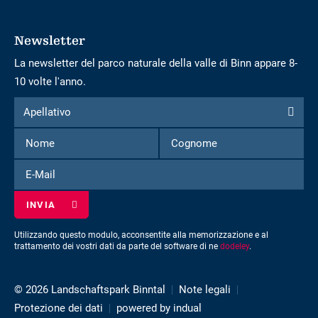
Newsletter
La newsletter del parco naturale della valle di Binn appare 8-
10 volte l'anno.
Modulo
Apellativo
Apellativo
per
Nome
Cognome
iscriversi
alla
E-
newsletter
Mail
Utilizzando questo modulo, acconsentite alla memorizzazione e al
trattamento dei vostri dati da parte del software di ne
dodeley
.
© 2026 Landschaftspark Binntal
Note legali
Protezione dei dati
powered by indual