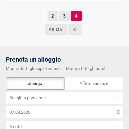
2
3
4
PRIMA
o
Prenota un alloggio
Mostra tutti gli appartamenti
Mostra tutti gli hotel
Lo
albergo
Affitto vacanze
strumento
Scegli
di
Scegli la posizione
la
prenotazione
Scegli
posizione
esterno
la
non
Seleziona
data
è
3 notti