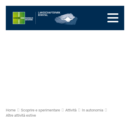
Alla
pagina
Alla
iniziale
navigazione
Al
principale
contenuto
Alla
zona
Alla
dei
mappa
Alla
piedi
del
ricerca
sito
Home
Scoprire e sperimentare
Attività
In autonomia
Altre attività estive