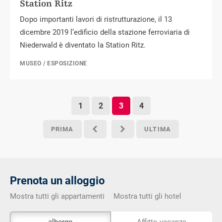
Station Ritz
Dopo importanti lavori di ristrutturazione, il 13
dicembre 2019 l’edificio della stazione ferroviaria di
Niederwald è diventato la Station Ritz.
MUSEO / ESPOSIZIONE
1
2
3
4
PRIMA
ULTIMA
o
p
Prenota un alloggio
Mostra tutti gli appartamenti
Mostra tutti gli hotel
Lo