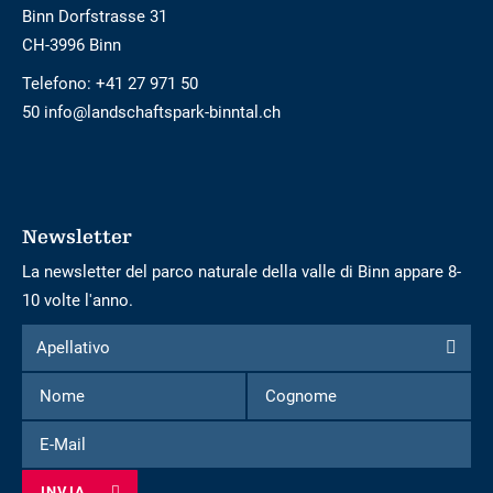
Binn Dorfstrasse 31
CH-3996 Binn
Telefono:
+41 27 971 50
50 info@landschaftspark-binntal.ch
Newsletter
La newsletter del parco naturale della valle di Binn appare 8-
10 volte l'anno.
Modulo
Apellativo
Apellativo
per
Nome
Cognome
iscriversi
alla
E-
newsletter
Mail