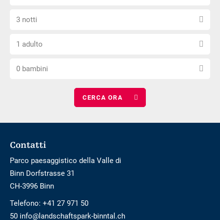
la
non
Seleziona
data
è
3 notti
il
di
privo
Scegli
numero
arrivo
di
1 adulto
il
di
barriere
Scegli
numero
notti
0 bambini
il
di
numero
adulti
di
bambini
Footer
Contatti
Parco paesaggistico della Valle di
Binn Dorfstrasse 31
CH-3996 Binn
Telefono:
+41 27 971 50
50 info@landschaftspark-binntal.ch