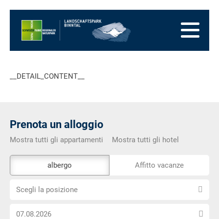
Alla
pagina
Alla
iniziale
navigazione
Al
principale
contenuto
Alla
zona
Alla
dei
mappa
Alla
__DETAIL_CONTENT__
piedi
del
ricerca
sito
Prenota un alloggio
Mostra tutti gli appartamenti
Mostra tutti gli hotel
Lo
albergo
Affitto vacanze
strumento
Scegli
di
Scegli la posizione
la
prenotazione
Scegli
posizione
esterno