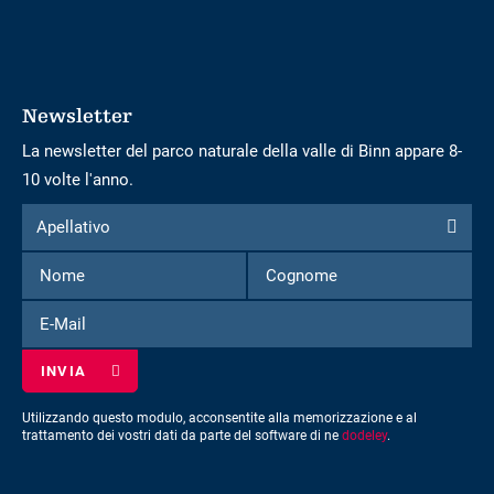
Newsletter
La newsletter del parco naturale della valle di Binn appare 8-
10 volte l'anno.
Modulo
Apellativo
Apellativo
per
Nome
Cognome
iscriversi
alla
E-
newsletter
Mail
Utilizzando questo modulo, acconsentite alla memorizzazione e al
trattamento dei vostri dati da parte del software di ne
dodeley
.