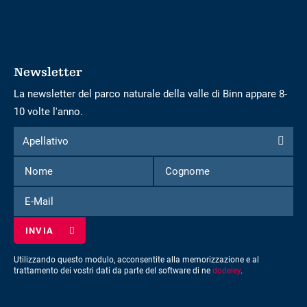
Newsletter
La newsletter del parco naturale della valle di Binn appare 8-
10 volte l'anno.
Modulo
Apellativo
Apellativo
per
Nome
Cognome
iscriversi
alla
E-
newsletter
Mail
Utilizzando questo modulo, acconsentite alla memorizzazione e al
trattamento dei vostri dati da parte del software di ne
dodeley
.