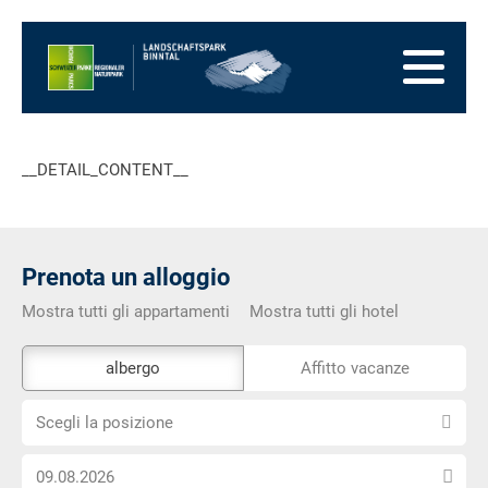
Alla
pagina
Alla
iniziale
navigazione
Al
principale
contenuto
Alla
zona
Alla
dei
mappa
Alla
__DETAIL_CONTENT__
piedi
del
ricerca
sito
Prenota un alloggio
Mostra tutti gli appartamenti
Mostra tutti gli hotel
Lo
albergo
Affitto vacanze
strumento
Scegli
di
Scegli la posizione
la
prenotazione
Scegli
posizione
esterno