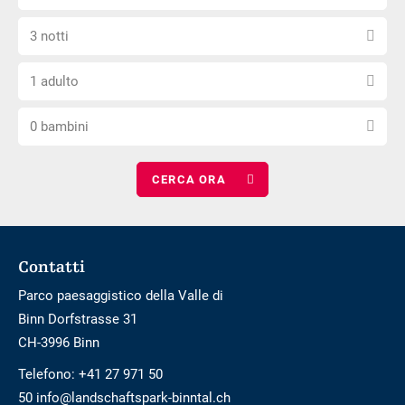
la
non
Seleziona
data
è
3 notti
il
di
privo
Scegli
numero
arrivo
di
1 adulto
il
di
barriere
Scegli
numero
notti
0 bambini
il
di
numero
adulti
di
bambini
Footer
Contatti
Parco paesaggistico della Valle di
Binn Dorfstrasse 31
CH-3996 Binn
Telefono:
+41 27 971 50
50 info@landschaftspark-binntal.ch