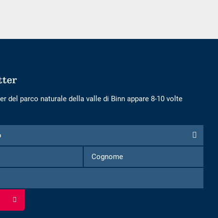
adulti
bambini
tter
er del parco naturale della valle di Binn appare 8-10 volte
o
Nome
Cognome