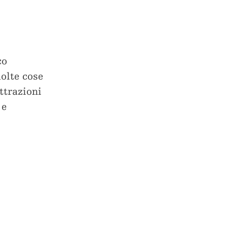
co
molte cose
ttrazioni
 e