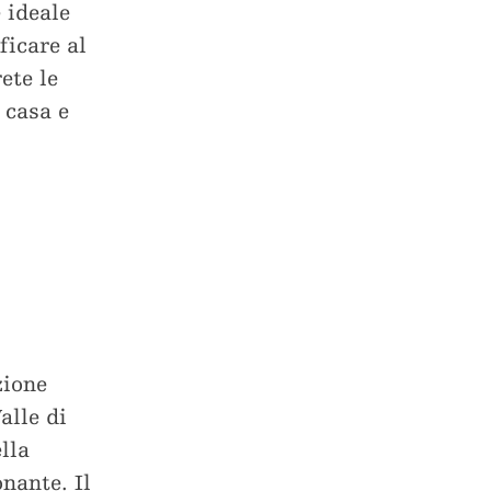
è ideale
ficare al
ete le
 casa e
zione
alle di
lla
nante. Il