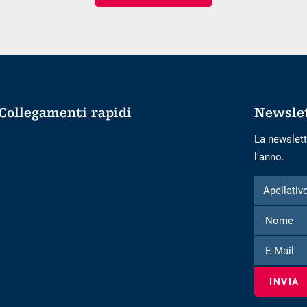
arrivo
notti
Collegamenti rapidi
Newsle
La newslett
l'anno.
Modulo
Apellativo
Apellativ
per
iscriversi
alla
E-
newsletter
Mail