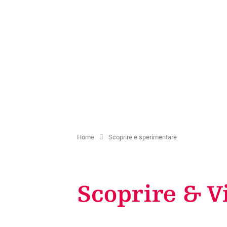
Formazione
Appartamenti per vacanze
Siti e cappelle
Bambini e tempo libero
Tasse turistiche
Percorsi storici
Servizi di volontario
Creazione di carte degli ospiti
Offerta culturale
Altri servizi disponibili
Home
Scoprire e sperimentare
Scoprire & V