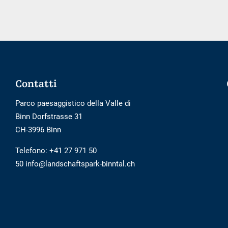
esterno
non
è
privo
di
barriere
Footer
Contatti
Parco paesaggistico della Valle di
Binn Dorfstrasse 31
CH-3996 Binn
Telefono:
+41 27 971 50
50 info@landschaftspark-binntal.ch