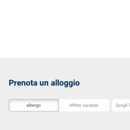
Prenota un alloggio
Lo
Scegli
albergo
Affitto vacanze
Scegli 
strumento
la
di
posizion
prenotazione