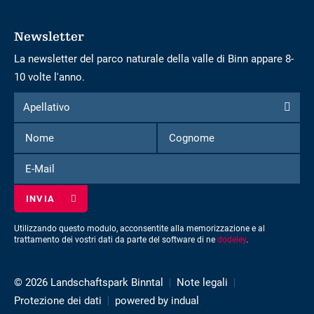
Newsletter
La newsletter del parco naturale della valle di Binn appare 8-
10 volte l'anno.
Modulo
Apellativo
Apellativo
per
Nome
Cognome
iscriversi
alla
E-
newsletter
Mail
Utilizzando questo modulo, acconsentite alla memorizzazione e al
trattamento dei vostri dati da parte del software di ne
dodeley
.
© 2026 Landschaftspark Binntal
Note legali
Protezione dei dati
powered by indual