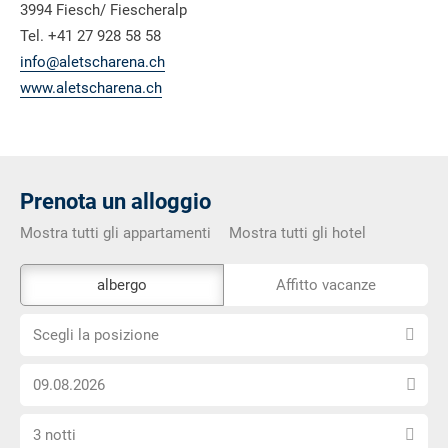
3994 Fiesch/ Fiescheralp
Tel. +41 27 928 58 58
info@aletscharena.ch
www.aletscharena.ch
Prenota un alloggio
Mostra tutti gli appartamenti
Mostra tutti gli hotel
Lo
albergo
Affitto vacanze
strumento
Scegli
di
Scegli la posizione
la
prenotazione
Scegli
posizione
esterno
la
non
Seleziona
data
è
3 notti