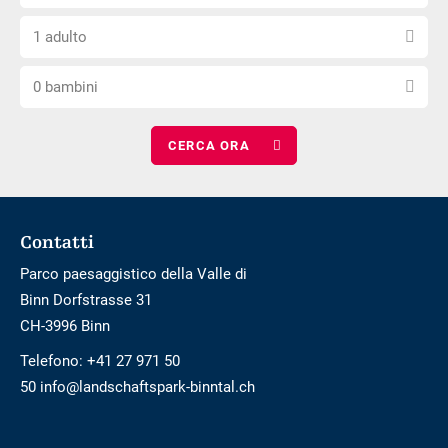
il
di
privo
Scegli
numero
arrivo
di
1 adulto
il
di
barriere
Scegli
numero
notti
0 bambini
il
di
numero
adulti
di
bambini
Footer
Contatti
Parco paesaggistico della Valle di
Binn Dorfstrasse 31
CH-3996 Binn
Telefono:
+41 27 971 50
50 info@landschaftspark-binntal.ch