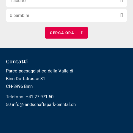
di
1 adulto
il
di
barriere
Scegli
numero
notti
0 bambini
il
di
numero
adulti
di
bambini
Footer
Contatti
Parco paesaggistico della Valle di
Binn Dorfstrasse 31
CH-3996 Binn
Telefono:
+41 27 971 50
50 info@landschaftspark-binntal.ch