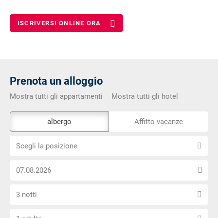
ISCRIVERSI ONLINE ORA
Prenota un alloggio
Mostra tutti gli appartamenti
Mostra tutti gli hotel
Lo
albergo
Affitto vacanze
strumento
Scegli
di
Scegli la posizione
la
prenotazione
Scegli
posizione
esterno
la
non
Seleziona
data
è
3 notti
il
di
privo
Scegli
numero
arrivo