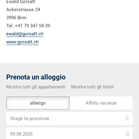
Ewald Gorsatt
Ackerstrasse 24
3996 Binn
Tel. +41 79 347 54 39
ewald@gorsatt.ch
www.gorsatt.ch
Prenota un alloggio
Mostra tutti gli appartamenti
Mostra tutti gli hotel
Lo
albergo
Affitto vacanze
strumento
Scegli
di
Scegli la posizione
la
prenotazione
Scegli
posizione
esterno