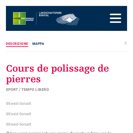
Alla
pagina
Alla
iniziale
navigazione
Al
principale
contenuto
Alla
zona
Alla
dei
mappa
Alla
c
DESCRIZIONE
MAPPA
piedi
del
ricerca
sito
Cours de polissage de
pierres
SPORT / TEMPO LIBERO
©Ewald Gorsatt
©Ewald Gorsatt
©Ewald Gorsatt