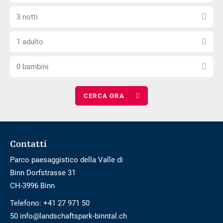
la
non
Seleziona
data
è
3 notti
il
di
privo
Scegli
numero
arrivo
di
1 adulto
il
di
barriere
Scegli
numero
notti
0 bambini
il
di
numero
adulti
di
bambini
Footer
Contatti
Parco paesaggistico della Valle di
Binn Dorfstrasse 31
CH-3996 Binn
Telefono:
+41 27 971 50
50 info@landschaftspark-binntal.ch