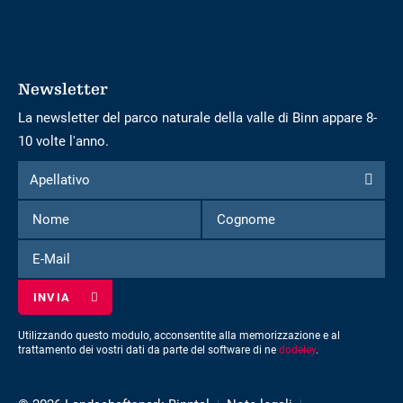
Newsletter
La newsletter del parco naturale della valle di Binn appare 8-
10 volte l'anno.
Modulo
Apellativo
Apellativo
per
Nome
Cognome
iscriversi
alla
E-
newsletter
Mail
Utilizzando questo modulo, acconsentite alla memorizzazione e al
trattamento dei vostri dati da parte del software di ne
dodeley
.