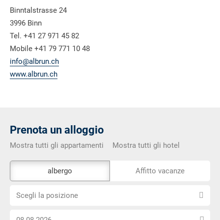
Binntalstrasse 24
3996 Binn
Tel. +41 27 971 45 82
Mobile +41 79 771 10 48
info@albrun.ch
www.albrun.ch
Prenota un alloggio
Mostra tutti gli appartamenti
Mostra tutti gli hotel
Lo
albergo
Affitto vacanze
strumento
Scegli
di
Scegli la posizione
la
prenotazione
Scegli
posizione
esterno