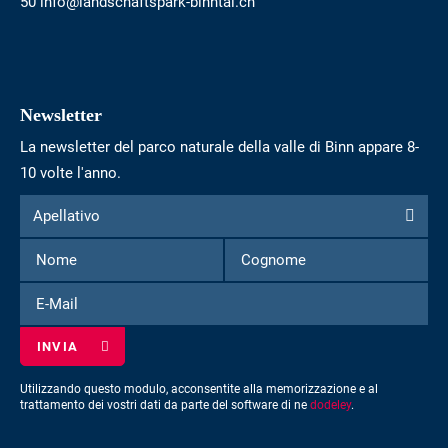
50 info@landschaftspark-binntal.ch
Newsletter
La newsletter del parco naturale della valle di Binn appare 8-
10 volte l'anno.
Modulo
Apellativo
Apellativo
per
Nome
Cognome
iscriversi
alla
E-
newsletter
Mail
Utilizzando questo modulo, acconsentite alla memorizzazione e al
trattamento dei vostri dati da parte del software di ne
dodeley
.