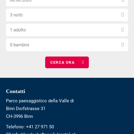
la
non
Seleziona
data
è
3 notti
il
di
privo
Scegli
numero
arrivo
di
1 adulto
il
di
barriere
Scegli
numero
notti
0 bambini
il
di
numero
adulti
di
bambini
Footer
Contatti
Parco paesaggistico della Valle di
Binn Dorfstrasse 31
CH-3996 Binn
Telefono:
+41 27 971 50