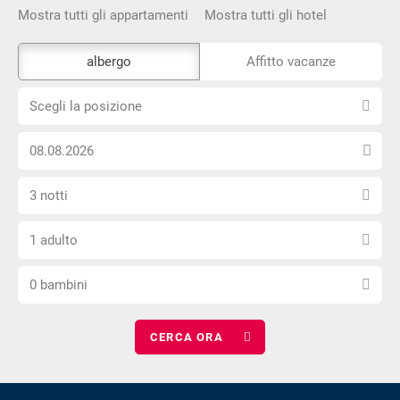
Mostra tutti gli appartamenti
Mostra tutti gli hotel
Lo
albergo
Affitto vacanze
strumento
Scegli
di
Scegli la posizione
la
prenotazione
Scegli
posizione
esterno
la
non
Seleziona
data
è
3 notti
il
di
privo
Scegli
numero
arrivo
di
1 adulto
il
di
barriere
Scegli
numero
notti
0 bambini
il
di
numero
adulti
di
bambini