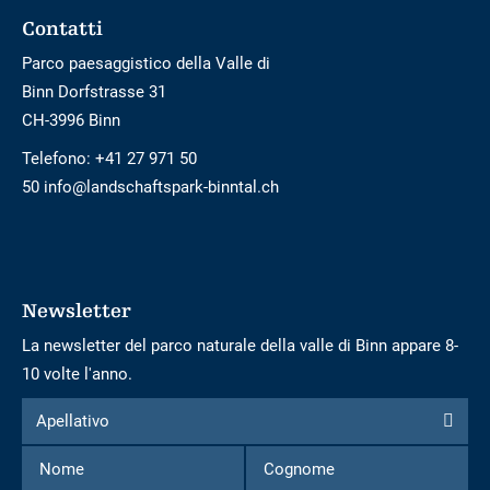
Footer
Contatti
Parco paesaggistico della Valle di
Binn Dorfstrasse 31
CH-3996 Binn
Telefono:
+41 27 971 50
50 info@landschaftspark-binntal.ch
Newsletter
La newsletter del parco naturale della valle di Binn appare 8-
10 volte l'anno.
Modulo
Apellativo
Apellativo
per
Nome
Cognome
iscriversi