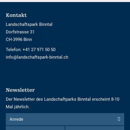
Footer
Kontakt
Landschaftspark Binntal
Dorfstrasse 31
CH-3996 Binn
Telefon:
+41 27 971 50 50
info@landschaftspark-binntal.ch
Newsletter
Der Newsletter des Landschaftparks Binntal erscheint 8-10
Mal jährlich.
Formular
Anrede
Anrede
um
Vorname
Nachname