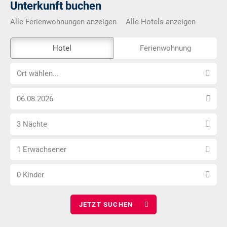
Unterkunft buchen
Alle Ferienwohnungen anzeigen
Alle Hotels anzeigen
Das
Hotel
Ferienwohnung
Externe-
Ort
Buchungstool
Ort wählen...
wählen...
ist
Anreise
nicht
Datum
Barrierefrei
Anzahl
wählen
3 Nächte
Nächte
Anzahl
wählen
1 Erwachsener
Erwachsene
Anzahl
wählen
0 Kinder
Kinder
wählen