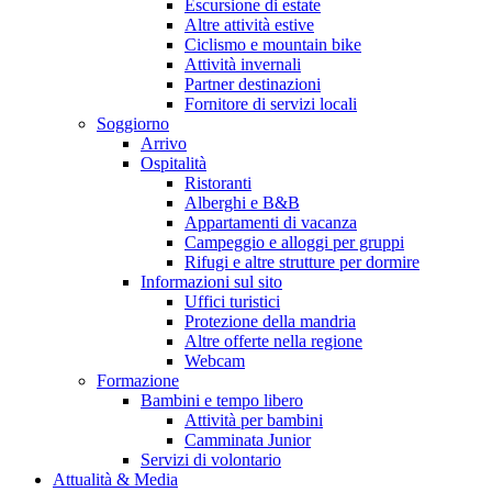
Escursione di estate
Altre attività estive
Ciclismo e mountain bike
Attività invernali
Partner destinazioni
Fornitore di servizi locali
Soggiorno
Arrivo
Ospitalità
Ristoranti
Alberghi e B&B
Appartamenti di vacanza
Campeggio e alloggi per gruppi
Rifugi e altre strutture per dormire
Informazioni sul sito
Uffici turistici
Protezione della mandria
Altre offerte nella regione
Webcam
Formazione
Bambini e tempo libero
Attività per bambini
Camminata Junior
Servizi di volontario
Attualità & Media