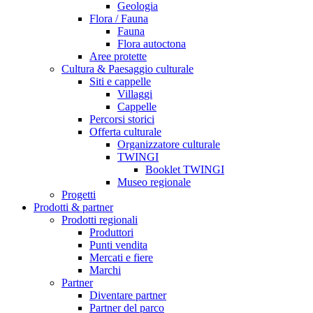
Geologia
Flora / Fauna
Fauna
Flora autoctona
Aree protette
Cultura & Paesaggio culturale
Siti e cappelle
Villaggi
Cappelle
Percorsi storici
Offerta culturale
Organizzatore culturale
TWINGI
Booklet TWINGI
Museo regionale
Progetti
Prodotti & partner
Prodotti regionali
Produttori
Punti vendita
Mercati e fiere
Marchi
Partner
Diventare partner
Partner del parco