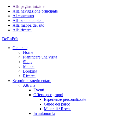
Alla pagina iniziale
Alla navigazione principale
Al contenuto
Alla zona dei piedi
Alla mappa del sito
Alla ricerca
De
En
Fr
It
Generale
Home
Pianificare una visita
Shop
Mappa
Booking
Ricerca
Scoprire e sperimentare
Attività
Eventi
Offerte per gruppi
Esperienze personalizzate
Guide del parco
Minerali / Rocce
In autonomia