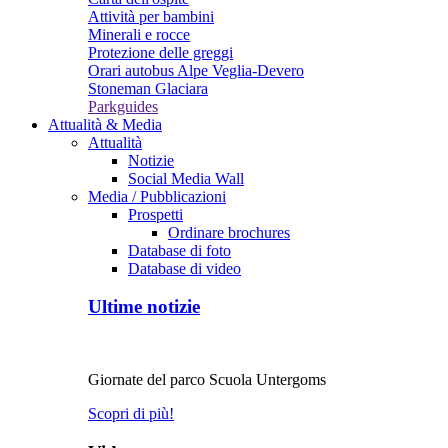
Attività per bambini
Minerali e rocce
Protezione delle greggi
Orari autobus Alpe Veglia-Devero
Stoneman Glaciara
Parkguides
Attualità & Media
Attualità
Notizie
Social Media Wall
Media / Pubblicazioni
Prospetti
Ordinare brochures
Database di foto
Database di video
Ultime notizie
Giornate del parco Scuola Untergoms
Scopri di più!