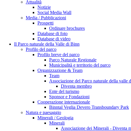
Attualità
Notizie
Social Media Wall
Media / Pubblicazioni
Prospetti
Ordinare brochures
Database di foto
Database di video
Il Parco naturale della Valle di Binn
Profilo del parco
Profilo breve del parco
Parco Naturale Regionale
Municipalità e territorio del parco
Organizzazione & Team
Team
Associazione del Parco naturale della valle 
Diventa membro
Ente del turismo
Sponsor e Fondazioni
Cooperazione internazionale
Binntal Veglia Devero Transboundary Park
Natura e paesaggio
Minerali / Geologia
Minerali
Associazione dei Minerali - Diventa