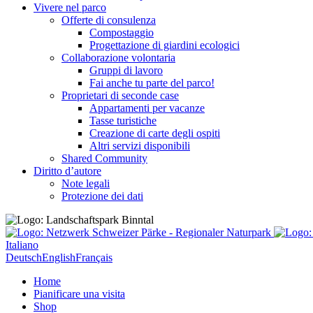
Vivere nel parco
Offerte di consulenza
Compostaggio
Progettazione di giardini ecologici
Collaborazione volontaria
Gruppi di lavoro
Fai anche tu parte del parco!
Proprietari di seconde case
Appartamenti per vacanze
Tasse turistiche
Creazione di carte degli ospiti
Altri servizi disponibili
Shared Community
Diritto d’autore
Note legali
Protezione dei dati
Italiano
Deutsch
English
Français
Home
Pianificare una visita
Shop