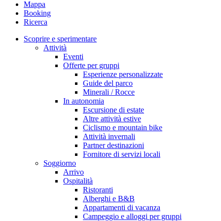
Mappa
Booking
Ricerca
Scoprire e sperimentare
Attività
Eventi
Offerte per gruppi
Esperienze personalizzate
Guide del parco
Minerali / Rocce
In autonomia
Escursione di estate
Altre attività estive
Ciclismo e mountain bike
Attività invernali
Partner destinazioni
Fornitore di servizi locali
Soggiorno
Arrivo
Ospitalità
Ristoranti
Alberghi e B&B
Appartamenti di vacanza
Campeggio e alloggi per gruppi