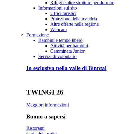
Rifugi e altre strutture per dormire
Informazioni sul sito
Uffici turistici
Protezione della mandria
Altre offerte nella regione
Webcam
Formazione
Bambini e tempo libero
Attività per bambini
Camminata Junior
Servizi di volontario
In esclusiva nella valle di Binntal
TWINGI 26
Maggiori informazioni
Buono a sapersi
Ristoranti
Carta dell'ospite