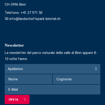
CH-3996 Binn
Telefono:
+41 27 971 50
50 info@landschaftspark-binntal.ch
Newsletter
La newsletter del parco naturale della valle di Binn appare 8-
10 volte l'anno.
Modulo
Apellativo
Apellativo
per
Nome
Cognome
iscriversi
alla
E-
newsletter
Mail