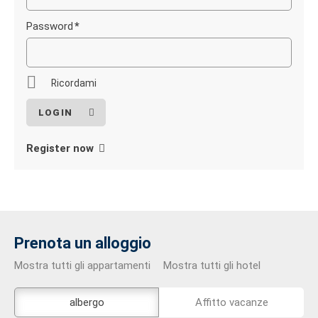
obbligatorio
Password
*
Campo
obbligatorio
Ricordami
Register now
Prenota un alloggio
Mostra tutti gli appartamenti
Mostra tutti gli hotel
Lo
albergo
Affitto vacanze
strumento