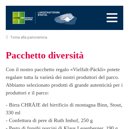
Alla
pagina
Alla
iniziale
navigazione
Al
principale
contenuto
Alla
zona
Alla
Torna alla panoramica
dei
mappa
Alla
piedi
del
ricerca
Pacchetto diversità
sito
Con il nostro pacchetto regalo «Vielfalt-Päckli» potete
regalare tutta la varietà dei nostri produttori del parco.
Abbiamo selezionato prodotti di grande autenticità per i
produttori e il parco:
- Birra CHRÄJE del birrificio di montagna Binn, Stout,
330 ml
- Confettura di pere di Ruth Imhof, 250 g
- Pesto di funghi porcini di Klaus Leuenberger, 190 g