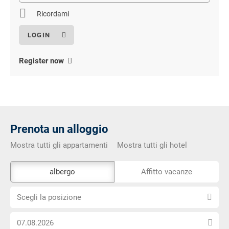
Ricordami
Register now
Prenota un alloggio
Mostra tutti gli appartamenti
Mostra tutti gli hotel
Lo
albergo
Affitto vacanze
strumento
Scegli
di
Scegli la posizione
la
prenotazione
Scegli
posizione
esterno