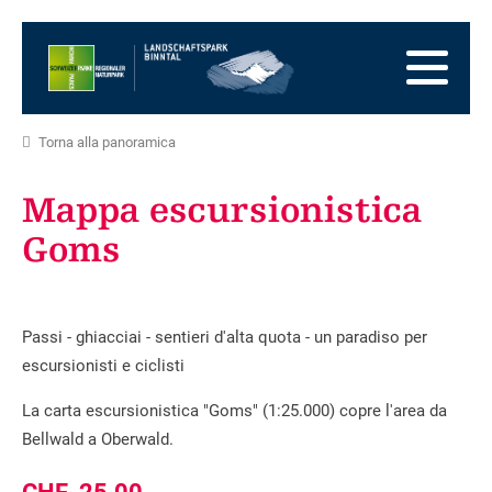
Alla
pagina
Alla
iniziale
navigazione
Al
principale
contenuto
Alla
zona
Alla
Torna alla panoramica
dei
mappa
Alla
piedi
del
ricerca
Mappa escursionistica
sito
Goms
Passi - ghiacciai - sentieri d'alta quota - un paradiso per
escursionisti e ciclisti
La carta escursionistica "Goms" (1:25.000) copre l'area da
Bellwald a Oberwald.