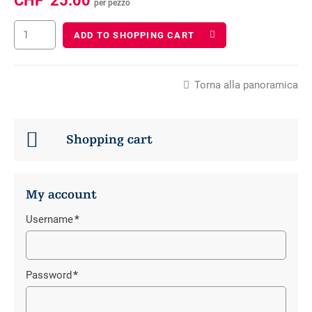
CHF
25.00
per pezzo
ADD TO SHOPPING CART
Torna alla panoramica
Shopping cart
My account
Username
*
Campo
obbligatorio
Password
*
Campo
obbligatorio