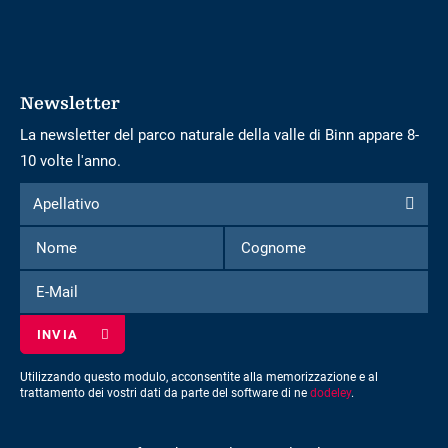
Newsletter
La newsletter del parco naturale della valle di Binn appare 8-
10 volte l'anno.
Modulo
Apellativo
Apellativo
per
Nome
Cognome
iscriversi
alla
E-
newsletter
Mail
Utilizzando questo modulo, acconsentite alla memorizzazione e al
trattamento dei vostri dati da parte del software di ne
dodeley
.