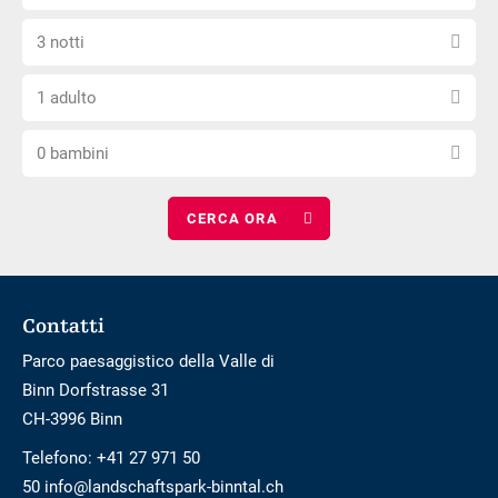
la
non
Seleziona
data
è
3 notti
il
di
privo
Scegli
numero
arrivo
di
1 adulto
il
di
barriere
Scegli
numero
notti
0 bambini
il
di
numero
adulti
di
bambini
Footer
Contatti
Parco paesaggistico della Valle di
Binn Dorfstrasse 31
CH-3996 Binn
Telefono:
+41 27 971 50
50 info@landschaftspark-binntal.ch