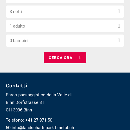
la
non
Seleziona
data
è
3 notti
il
di
privo
Scegli
numero
arrivo
di
1 adulto
il
di
barriere
Scegli
numero
notti
0 bambini
il
di
numero
adulti
di
bambini
Footer
Contatti
Parco paesaggistico della Valle di
Binn Dorfstrasse 31
CH-3996 Binn
Telefono:
+41 27 971 50
50 info@landschaftspark-binntal.ch