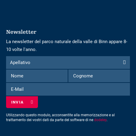
Newsletter
La newsletter del parco naturale della valle di Binn appare 8-
10 volte l'anno.
Modulo
Apellativo
Apellativo
per
Nome
Cognome
iscriversi
alla
E-
newsletter
Mail
Utilizzando questo modulo, acconsentite alla memorizzazione e al
trattamento dei vostri dati da parte del software di ne
dodeley
.