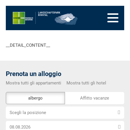
Alla
pagina
Alla
iniziale
navigazione
Al
principale
contenuto
Alla
zona
Alla
dei
mappa
Alla
__DETAIL_CONTENT__
piedi
del
ricerca
sito
Prenota un alloggio
Mostra tutti gli appartamenti
Mostra tutti gli hotel
Lo
albergo
Affitto vacanze
strumento
Scegli
di
Scegli la posizione
la
prenotazione
Scegli
posizione
esterno