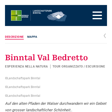
Alla
pagina
Alla
iniziale
navigazione
Al
principale
contenuto
Alla
zona
Alla
dei
mappa
Alla
c
DESCRIZIONE
MAPPA
piedi
del
ricerca
sito
Binntal Val Bedretto
ESPERIENZA NELLA NATURA
TOUR ORGANIZZATO / ESCURSIONE
©Landschaftspark Binntal
©Landschaftspark Binntal
©Landschaftspark Binntal
Auf den alten Pfaden der Walser durchwandern wir ein Gebiet
von grosser landschaftlicher Schönheit..