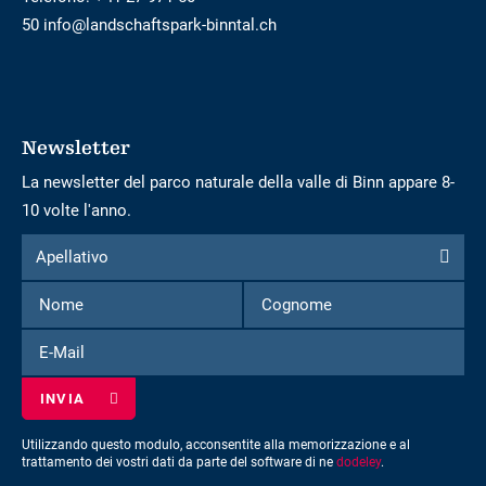
50 info@landschaftspark-binntal.ch
Newsletter
La newsletter del parco naturale della valle di Binn appare 8-
10 volte l'anno.
Modulo
Apellativo
Apellativo
per
Nome
Cognome
iscriversi
alla
E-
newsletter
Mail
Utilizzando questo modulo, acconsentite alla memorizzazione e al
trattamento dei vostri dati da parte del software di ne
dodeley
.