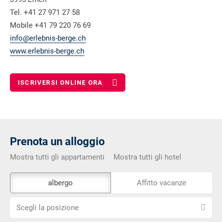
Tel. +41 27 971 27 58
Mobile +41 79 220 76 69
info@erlebnis-berge.ch
www.erlebnis-berge.ch
ISCRIVERSI ONLINE ORA
Prenota un alloggio
Mostra tutti gli appartamenti
Mostra tutti gli hotel
Lo
albergo
Affitto vacanze
strumento
Scegli
di
Scegli la posizione
la
prenotazione