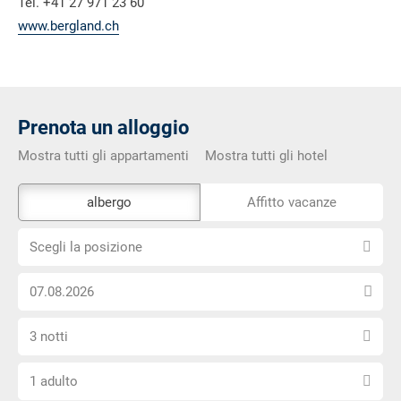
Tel. +41 27 971 23 60
www.bergland.ch
Prenota un alloggio
Mostra tutti gli appartamenti
Mostra tutti gli hotel
Lo
albergo
Affitto vacanze
strumento
Scegli
di
Scegli la posizione
la
prenotazione
Scegli
posizione
esterno
la
non
Seleziona
data
è
3 notti
il
di
privo
Scegli
numero
arrivo
di
1 adulto
il
di