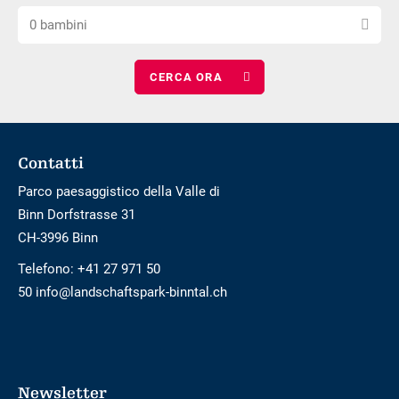
barriere
Scegli
numero
notti
0 bambini
il
di
numero
adulti
di
bambini
Footer
Contatti
Parco paesaggistico della Valle di
Binn Dorfstrasse 31
CH-3996 Binn
Telefono:
+41 27 971 50
50 info@landschaftspark-binntal.ch
Newsletter