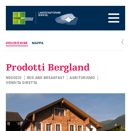
Alla
pagina
Alla
iniziale
navigazione
Al
principale
contenuto
Alla
zona
Alla
dei
mappa
Alla
c
DESCRIZIONE
MAPPA
piedi
del
ricerca
sito
Prodotti Bergland
NEGOZIO
BED AND BREAKFAST
AGRITURISMO
VENDITA DIRETTA