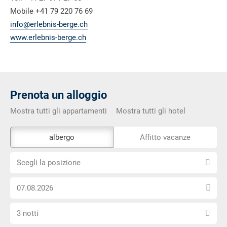
Mobile +41 79 220 76 69
info@erlebnis-berge.ch
www.erlebnis-berge.ch
Prenota un alloggio
Mostra tutti gli appartamenti
Mostra tutti gli hotel
Lo
albergo
Affitto vacanze
strumento
Scegli
di
Scegli la posizione
la
prenotazione
Scegli
posizione
esterno
la
non
Seleziona
data
è
3 notti
il
di
privo