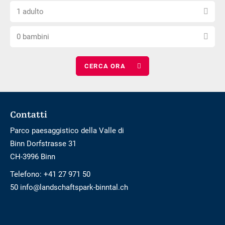
Scegli
numero
arrivo
di
1 adulto
il
di
barriere
Scegli
numero
notti
0 bambini
il
di
numero
adulti
di
bambini
Footer
Contatti
Parco paesaggistico della Valle di
Binn Dorfstrasse 31
CH-3996 Binn
Telefono:
+41 27 971 50
50 info@landschaftspark-binntal.ch