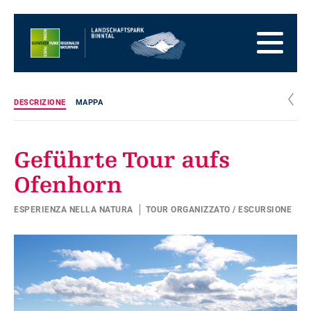
Alla
pagina
Alla
iniziale
navigazione
Al
principale
contenuto
Alla
zona
Alla
dei
mappa
Alla
c
DESCRIZIONE
MAPPA
piedi
del
ricerca
sito
Geführte Tour aufs
Ofenhorn
ESPERIENZA NELLA NATURA
TOUR ORGANIZZATO / ESCURSIONE