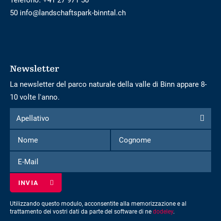
Telefono:
+41 27 971 50
50 info@landschaftspark-binntal.ch
Newsletter
La newsletter del parco naturale della valle di Binn appare 8-
10 volte l'anno.
Modulo
Apellativo
Apellativo
per
Nome
Cognome
iscriversi
alla
E-
newsletter
Mail
Utilizzando questo modulo, acconsentite alla memorizzazione e al
trattamento dei vostri dati da parte del software di ne
dodeley
.