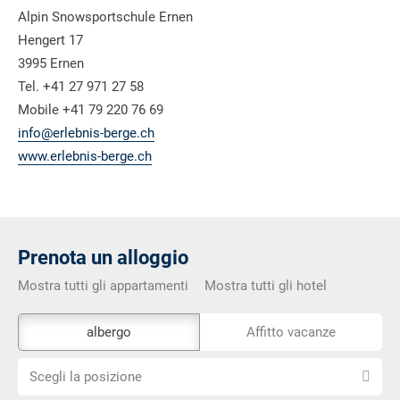
Alpin Snowsportschule Ernen
Hengert 17
3995 Ernen
Tel. +41 27 971 27 58
Mobile +41 79 220 76 69
info@erlebnis-berge.ch
www.erlebnis-berge.ch
Prenota un alloggio
Mostra tutti gli appartamenti
Mostra tutti gli hotel
Lo
albergo
Affitto vacanze
strumento
Scegli
di
Scegli la posizione
la
prenotazione