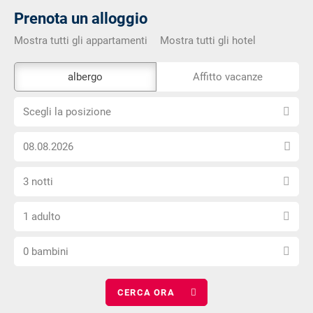
Prenota un alloggio
Mostra tutti gli appartamenti
Mostra tutti gli hotel
Lo
albergo
Affitto vacanze
strumento
Scegli
di
Scegli la posizione
la
prenotazione
Scegli
posizione
esterno
la
non
Seleziona
data
è
3 notti
il
di
privo
Scegli
numero
arrivo
di
1 adulto
il
di
barriere
Scegli
numero
notti
0 bambini
il
di
numero
adulti
di