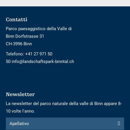
bambini
Footer
Contatti
Parco paesaggistico della Valle di
Binn Dorfstrasse 31
CH-3996 Binn
Telefono:
+41 27 971 50
50 info@landschaftspark-binntal.ch
Newsletter
La newsletter del parco naturale della valle di Binn appare 8-
10 volte l'anno.
Modulo
Apellativo
Apellativo
per