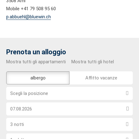
3508 Arni
Mobile +41 79 508 95 60
p.abbuehl@bluewin.ch
Prenota un alloggio
Mostra tutti gli appartamenti
Mostra tutti gli hotel
Lo
albergo
Affitto vacanze
strumento
Scegli
di
Scegli la posizione
la
prenotazione
Scegli
posizione
esterno
la
non
Seleziona
data
è
3 notti
il
di
privo
Scegli
numero
arrivo