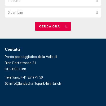
di
1 adulto
il
di
barriere
Scegli
numero
notti
0 bambini
il
di
numero
adulti
di
bambini
Footer
Contatti
Parco paesaggistico della Valle di
Binn Dorfstrasse 31
CH-3996 Binn
Telefono:
+41 27 971 50
50 info@landschaftspark-binntal.ch