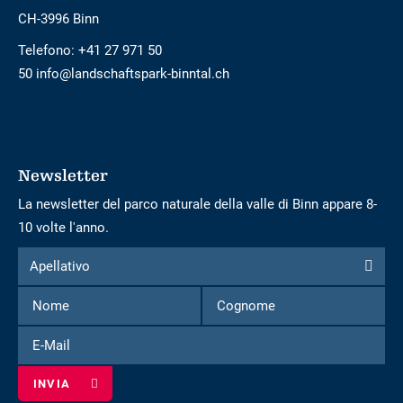
CH-3996 Binn
Telefono:
+41 27 971 50
50 info@landschaftspark-binntal.ch
Newsletter
La newsletter del parco naturale della valle di Binn appare 8-
10 volte l'anno.
Modulo
Apellativo
Apellativo
per
Nome
Cognome
iscriversi
alla
E-
newsletter
Mail