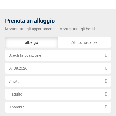
Prenota un alloggio
Mostra tutti gli appartamenti
Mostra tutti gli hotel
Lo
albergo
Affitto vacanze
strumento
Scegli
di
Scegli la posizione
la
prenotazione
Scegli
posizione
esterno
la
non
Seleziona
data
è
3 notti
il
di
privo
Scegli
numero
arrivo
di
1 adulto
il
di
barriere
Scegli
numero
notti
0 bambini
il
di