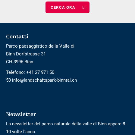
numero
adulti
di
bambini
Footer
Contatti
Parco paesaggistico della Valle di
Binn Dorfstrasse 31
CH-3996 Binn
Telefono:
+41 27 971 50
50 info@landschaftspark-binntal.ch
Newsletter
La newsletter del parco naturale della valle di Binn appare 8-
10 volte l'anno.