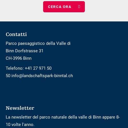
numero
adulti
di
bambini
Footer
Contatti
Parco paesaggistico della Valle di
Binn Dorfstrasse 31
CH-3996 Binn
Telefono:
+41 27 971 50
50 info@landschaftspark-binntal.ch
Newsletter
La newsletter del parco naturale della valle di Binn appare 8-
10 volte l'anno.