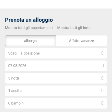
Prenota un alloggio
Mostra tutti gli appartamenti
Mostra tutti gli hotel
Lo
albergo
Affitto vacanze
strumento
Scegli
di
Scegli la posizione
la
prenotazione
Scegli
posizione
esterno
la
non
Seleziona
data
è
3 notti
il
di
privo
Scegli
numero
arrivo
di
1 adulto
il
di
barriere
Scegli
numero
notti
0 bambini
il
di