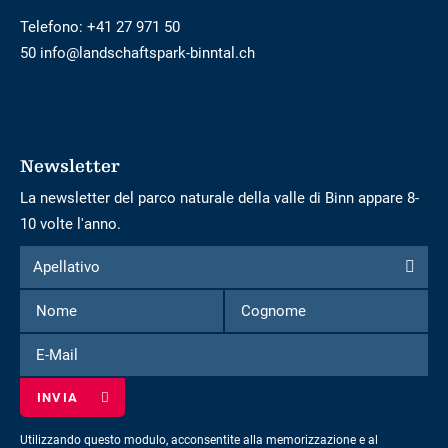
Telefono:
+41 27 971 50
50 info@landschaftspark-binntal.ch
Newsletter
La newsletter del parco naturale della valle di Binn appare 8-
10 volte l'anno.
Modulo
Apellativo
Apellativo
per
Nome
Cognome
iscriversi
alla
E-
newsletter
Mail
Utilizzando questo modulo, acconsentite alla memorizzazione e al