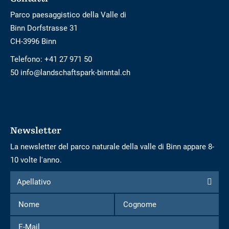
Parco paesaggistico della Valle di
Binn Dorfstrasse 31
CH-3996 Binn
Telefono:
+41 27 971 50
50 info@landschaftspark-binntal.ch
Newsletter
La newsletter del parco naturale della valle di Binn appare 8-
10 volte l'anno.
Modulo
Apellativo
Apellativo
per
Nome
Cognome
iscriversi
alla
E-