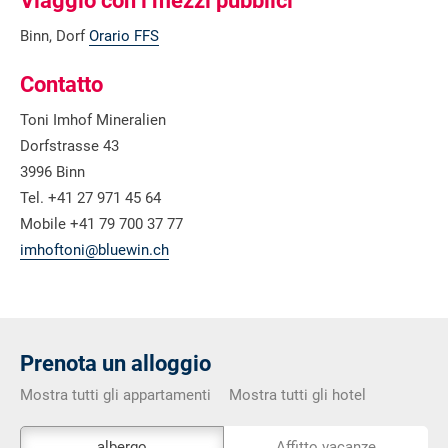
Viaggio con i mezzi pubblici
Binn, Dorf
Orario FFS
Contatto
Toni Imhof Mineralien
Dorfstrasse 43
3996 Binn
Tel. +41 27 971 45 64
Mobile +41 79 700 37 77
imhoftoni@bluewin.ch
Prenota un alloggio
Mostra tutti gli appartamenti
Mostra tutti gli hotel
Lo
albergo
Affitto vacanze