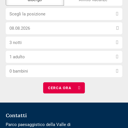
strumento
Scegli
di
Scegli la posizione
la
prenotazione
Scegli
posizione
esterno
la
non
Seleziona
data
è
3 notti
il
di
privo
Scegli
numero
arrivo
di
1 adulto
il
di
barriere
Scegli
numero
notti
0 bambini
il
di
numero
adulti
di
bambini
Footer
Contatti
Parco paesaggistico della Valle di