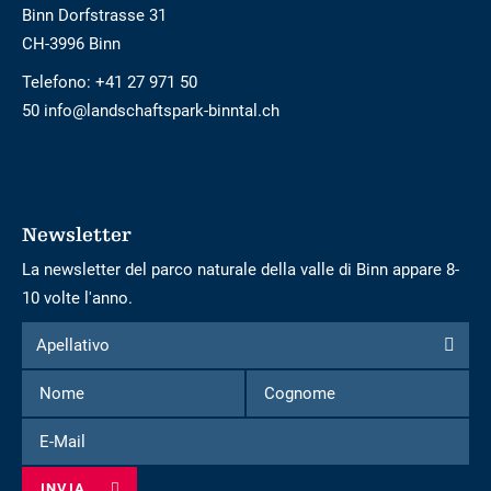
Binn Dorfstrasse 31
CH-3996 Binn
Telefono:
+41 27 971 50
50 info@landschaftspark-binntal.ch
Newsletter
La newsletter del parco naturale della valle di Binn appare 8-
10 volte l'anno.
Modulo
Apellativo
Apellativo
per
Nome
Cognome
iscriversi
alla
E-
newsletter
Mail