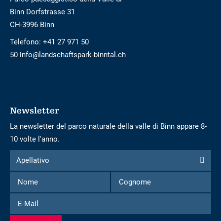
Binn Dorfstrasse 31
CH-3996 Binn
Telefono:
+41 27 971 50
50 info@landschaftspark-binntal.ch
Newsletter
La newsletter del parco naturale della valle di Binn appare 8-
10 volte l'anno.
Modulo
Apellativo
Apellativo
per
Nome
Cognome
iscriversi
alla
E-
newsletter
Mail