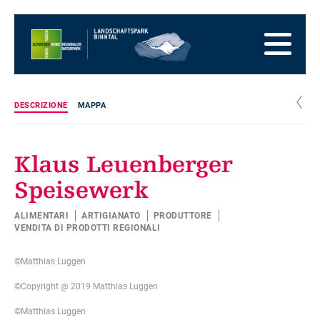
Alla
pagina
Alla
iniziale
navigazione
Al
principale
contenuto
Alla
zona
Alla
dei
mappa
Alla
c
DESCRIZIONE
MAPPA
piedi
del
ricerca
sito
Klaus Leuenberger
Speisewerk
ALIMENTARI
ARTIGIANATO
PRODUTTORE
VENDITA DI PRODOTTI REGIONALI
©Matthias Luggen
©Copyright @ 2019 Matthias Luggen
©Matthias Luggen