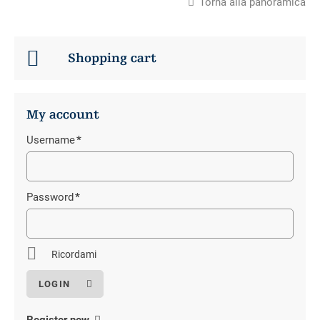
Torna alla panoramica
Shopping cart
My account
Username
*
Campo
obbligatorio
Password
*
Campo
obbligatorio
Ricordami