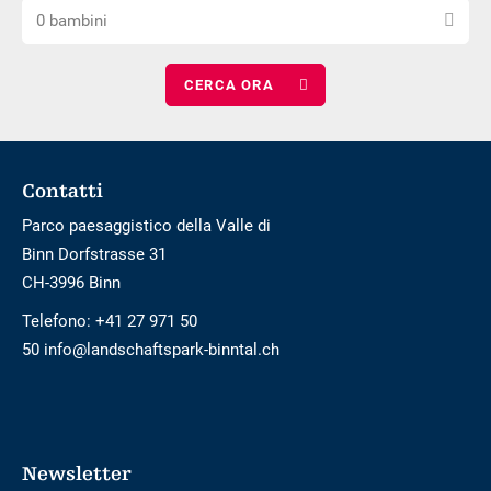
Scegli
numero
notti
0 bambini
il
di
numero
adulti
di
bambini
Footer
Contatti
Parco paesaggistico della Valle di
Binn Dorfstrasse 31
CH-3996 Binn
Telefono:
+41 27 971 50
50 info@landschaftspark-binntal.ch
Newsletter