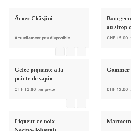
secondaires
Enfants et loisirs
Sites et chapelles
Appartements de vacances
Ärner Chäsjini
Bourgeons
Missions de volontariat
Voies de communication
Taxes touristiques
au sirop 
historiques
Création d'une carte d'hôte
Actuellement pas disponible
CHF
15.00
Offre culturelle
Autres services disponibles
Gelée piquante à la
Gommer 
pointe de sapin
CHF
13.00
par pièce
CHF
12.00
Liqueur de noix
Marmotte
Nocino-Johannis