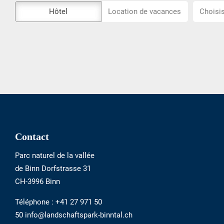
L\'outil
Choisiss
Hôtel
Location de vacances
Choisis
de
l\'emplac
réservation
externe
n\'est
pas
accessible
Footer
Contact
Parc naturel de la vallée
de Binn Dorfstrasse 31
CH-3996 Binn
Téléphone :
+41 27 971 50
50 info@landschaftspark-binntal.ch