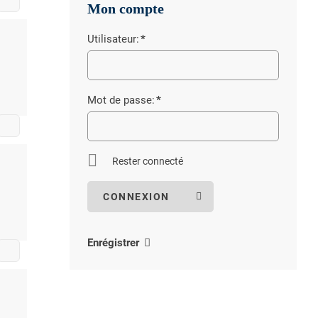
Mon compte
Grengiols
Volg Binn
Utilisateur:
*
Champ
Volg Ernen
obligatoire
Mot de passe:
*
Champ
obligatoire
Rester connecté
Enrégistrer