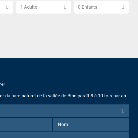
Choisissez
Choisissez
1 Adulte
0 Enfants
le
le
nombre
nombre
d\'adultes
d\'enfants
er
r du parc naturel de la vallée de Binn paraît 8 à 10 fois par an.
n
Prénom
Nom