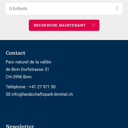
Choisissez
nombre
nuits
0 Enfants
le
d\'adultes
nombre
d\'enfants
Footer
Contact
Parc naturel de la vallée
de Binn Dorfstrasse 31
CH-3996 Binn
Téléphone :
+41 27 971 50
50 info@landschaftspark-binntal.ch
Newsletter