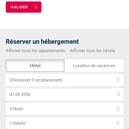
Réserver un hébergement
Afficher tous les appartements
Afficher tous les hôtels
L\'outil
Hôtel
Location de vacances
de
Choisissez
réservation
Choisissez l\'emplacement...
l\'emplacement...
externe
Choisissez
n\'est
la
pas
Sélectionnez
date
accessible
3 Nuits
le
d\'arrivée
Choisissez
nombre
1 Adulte
le
de