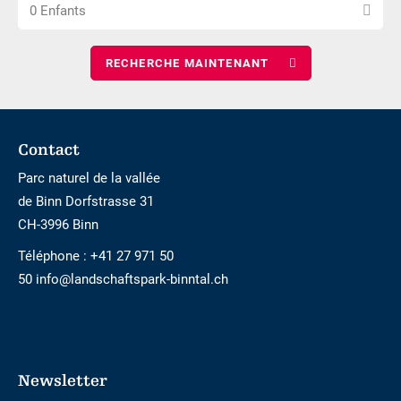
Choisissez
nombre
nuits
0 Enfants
le
d\'adultes
nombre
d\'enfants
Footer
Contact
Parc naturel de la vallée
de Binn Dorfstrasse 31
CH-3996 Binn
Téléphone :
+41 27 971 50
50 info@landschaftspark-binntal.ch
Newsletter