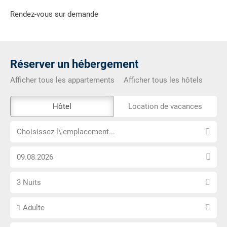
Rendez-vous sur demande
Réserver un hébergement
Afficher tous les appartements
Afficher tous les hôtels
L\'outil
Hôtel
Location de vacances
de
Choisissez
réservation
Choisissez l\'emplacement...
l\'emplacement...
externe
Choisissez
n\'est
la
pas
Sélectionnez
date
accessible
3 Nuits
le
d\'arrivée
Choisissez
nombre
1 Adulte
le
de